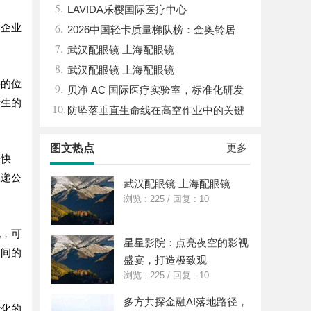
5.
LAVIDA乐樱国际医疗中心
6.
是企业
2026中国轻卡质量梯队榜：金奥铃居
7.
首，奥铃全系硬核品质全解析
武汉配眼镜 上海配眼镜
8.
武汉配眼镜 上海配眼镜
裹的位
9.
贝净 AC 国际医疗实验室，标准化研发
产生的
10.
体系全解析
防坠落垂直生命线在高空作业中的关键
应用与安全保障
更多
图文热点
济快
快递公
武汉配眼镜 上海配眼镜
浏览 : 225
/
回复 : 10
说，可
星星影院：点亮夜空的影视
国间的
盛宴，打造极致观
浏览 : 225
/
回复 : 10
多方共探金融AI落地路径，
能化的