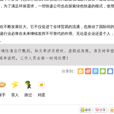
，为了满足环保需求，一些快递公司也在探索绿色快递的模式，使
在不断发展壮大。它不仅促进了全球贸易的流通，也推动了国际间
递行业必将在未来继续发挥不可替代的作用。无论是企业还是个人
。
Q
新
腾
微
分享到 :
Q
浪
讯
信
空
微
微
间
博
博
握手
雷人
路过
鸡蛋
邀请
分享