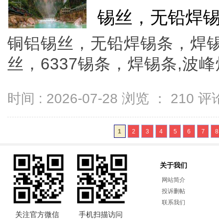
锡丝，无铅焊锡
铜铝锡丝，无铅焊锡条，焊锡
丝，6337锡条，焊锡条,波峰
时间 : 2026-07-28 浏览 ：
210
评论
1
2
3
4
5
6
7
8
关于我们
网站简介
投诉删帖
联系我们
关注官方微信
手机扫描访问