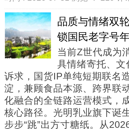
品质与情绪双
锁国民老字号
当前Z世代成为
具情绪寄托、文
诉求，国货IP单纯短期联名
淀，兼顾食品本源、跨界联动
化融合的全链路运营模式，
核心路径。光明乳业旗下诞生
步步“跳”出方寸糖纸。从20