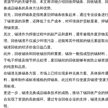
资源节约的关键手段。本文将详细介绍回收焊锡条、回收锡渣、
换成品锡条的具体方法和优势。
首先，回收焊锡条是指将废旧焊锡条收集起来，通过专业设备进
了锡资源的浪费，还降低了生产成本，对环境保护贡献显著。焊
用锡资源。
其次，锡渣作为焊接过程中的副产品和废料，通常被视作废弃物
理。回收锡渣不仅减少环境污染，还能将其中残留的锡元素提取
锡渣回收的经济价值日益凸显。
此外，回收锡块和回收锡丝同样重要。锡块一般指成型的锡材料
于电子焊接及细节焊点处理，废旧锡丝的回收能够有效防止锡资
的纯度和品质。
在锡渣兑换锡条方面，市场上已经出现多种兑换方案。具体操作
料，最终制作成标准规格的焊锡条。此过程不仅使废弃锡渣“变废
用标准。
更进一步，锡渣兑换成品锡条技术的成熟，推动了锡回收产业的
合实现了资源的高效循环。通过专业回收企业的支持，锡渣兑换
链。