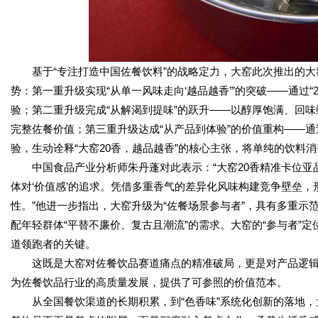
基于“专注打造中国佐餐饮料”的战略定力，大窑此次推出的大
势：第一重升级实现“从单一风味走向‘越品越香’”的突破——通过
验；第二重升级完成“从解渴到提味”的跃升——以醇厚饱满、回味
完整佐餐价值；第三重升级达成“从产品到体验”的价值重构——
验，生动诠释“大窑20香，越品越香”的核心主张，将单纯的饮料
中国食品产业分析师朱丹蓬对此表示：“大窑20香精准卡位
体对‘价值感’的追求。凭借多重香气的差异化风味构建竞争壁垒
性。”他进一步指出，大窑升级为“佐餐场景参与者”，具有多重示范
配年轻群体“平替不廉价、复古且潮流”的需求。大窑的“参与者”
道领跑者的关键。
这既是大窑对佐餐饮品赛道痛点的精准破局，更是对产品逻
为佐餐饮品行业的高质量发展，提供了可参照的价值范本。
从全国餐饮渠道的长期积累，到“色香味”系统化创新的落地