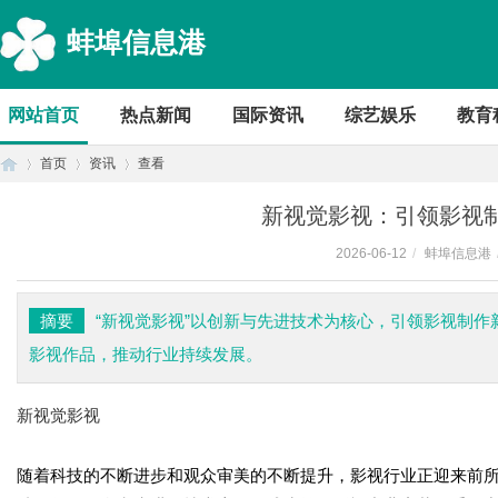
蚌埠信息港
网站首页
热点新闻
国际资讯
综艺娱乐
教育
首页
资讯
查看
新视觉影视：引领影视
2026-06-12
/
蚌埠信息港
首
›
›
›
摘要
“新视觉影视”以创新与先进技术为核心，引领影视制
影视作品，推动行业持续发展。
新视觉影视
随着科技的不断进步和观众审美的不断提升，影视行业正迎来前所
页