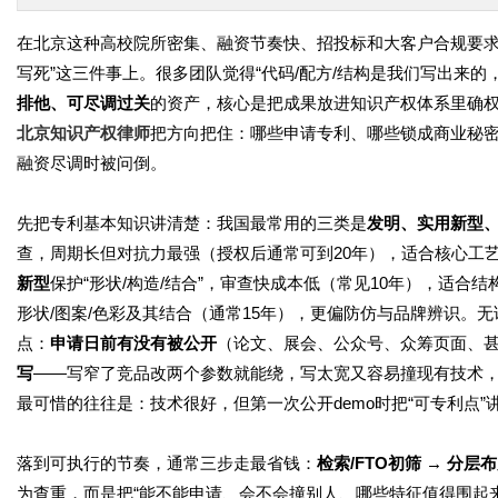
在北京这种高校院所密集、融资节奏快、招投标和大客户合规要求
写死”这三件事上。很多团队觉得“代码/配方/结构是我们写出来的
排他、可尽调过关
的资产，核心是把成果放进知识产权体系里确
北京知识产权律师
把方向把住：哪些申请专利、哪些锁成商业秘密
融资尽调时被问倒。
先把专利基本知识讲清楚：我国最常用的三类是
发明、实用新型
查，周期长但对抗力最强（授权后通常可到20年），适合核心工
新型
保护“形状/构造/结合”，审查快成本低（常见10年），适合
形状/图案/色彩及其结合（通常15年），更偏防仿与品牌辨识。
点：
申请日前有没有被公开
（论文、展会、公众号、众筹页面、
写
——写窄了竞品改两个参数就能绕，写太宽又容易撞现有技术
最可惜的往往是：技术很好，但第一次公开demo时把“可专利点
落到可执行的节奏，通常三步走最省钱：
检索/FTO初筛 → 分层
为查重，而是把“能不能申请、会不会撞别人、哪些特征值得围起来