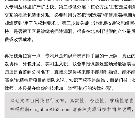
人专利丛林里扩产扩太快。第二步做分层：核心方法/工艺走发明筑
交互的视觉包装走外观；必要时用分案把“制造端”和“使用端/电
却难落到“用了你权利要求”。第三步最关键：让律师按诉讼思维
持、是否留了容易被绕的描述漏洞。很多在北京打过假的企业最
费或改线成本。
再把视角拉宽一点：专利只是知识产权律师手里的一张牌，真正的
发协作、外包开发、实习生入职、联合申报课题这些场景最容易埋
归属是否落到公司名下，直接决定你将来能不能顺利融资、能不
高企/专精特新项目的团队来说，知识产权不是装饰，而是门槛；
律师，本质是在给你的技术加一道“可执行的法律外壳”。